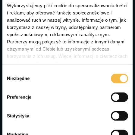
Chcesz dowiedzieć się, jak wygląda to w praktyce?
Wykorzystujemy pliki cookie do spersonalizowania treści
Updates
CMS
Basics
Pro Tips
i reklam, aby oferować funkcje społecznościowe i
analizować ruch w naszej witrynie. Informacje o tym, jak
Ernest Jędrzejek
21 lis 2025
korzystasz z naszej witryny, udostępniamy partnerom
społecznościowym, reklamowym i analitycznym.
Partnerzy mogą połączyć te informacje z innymi danymi
otrzymanymi od Ciebie lub uzyskanymi podczas
korzystania z ich usług. Więcej informacji o ciasteczkach
Lokalizacje
O Nas
Proszówki
Metodyka
znajdziesz w
Polityka Prywatności.
Niepołomice
Trenerzy
Wybór
Mszana Dolna
Pytania I Odpowiedzi
Niezbędne
Ochotnica Górna
zgody
Zakopane
Kalendarz Zajęć
Rabka Zdrój
Kontakt
Preferencje
+48 699 829 573
kontakt@protricks.pl
Statystyka
Marketing