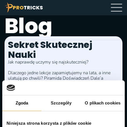
PRO
TRICKS
Blog
Sekret Skutecznej 
Nauki
Jak naprawdę uczymy się najskuteczniej?

Dlaczego jedne lekcje zapamiętujemy na lata, a inne 
ulatują po chwili? Piramida Doświadczeń Dale’a 
pokazuje, że kluczem jest… działanie. Im więcej robimy, 
eksperymentujemy i uczymy innych, tym szybciej 
rozwijamy realne umiejętności.

Zgoda
Szczegóły
O plikach cookies
W PROTRICKS stawiamy na aktywne metody: mniej 
teorii, więcej praktyki, dyskusji i doświadczeń. Dzięki 
temu nauka staje się nie tylko skuteczna, ale też 
ciekawa i angażująca.

Niniejsza strona korzysta z plików cookie