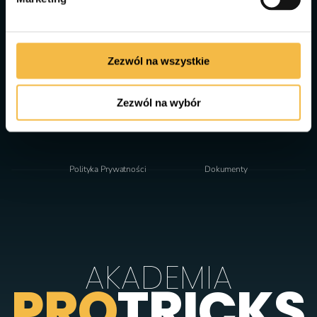
"
Naszą misją jest inspirowanie młodych ludzi do ruchu, budowanie 
pewności siebie i pasji poprzez radość z aktywności fizycznej. Uczymy 
wytrwałości, samodyscypliny i odpowiedzialności, tworząc przestrzeń 
do pokonywania ograniczeń i rozwoju. Chcemy, by nasi podopieczni 
podejmowali życiowe wyzwania z odwagą, radością i zaangażowaniem, 
Zezwól na wszystkie
kochając aktywny styl życia.
"
Zezwól na wybór
Polityka Prywatności
Dokumenty
AKADEMIA
PRO
TRICKS